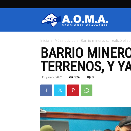
AOMA
Inicio
Más noticias
Barrio minero: se realizó el sor
Olavarria
BARRIO MINERO
TERRENOS, Y Y
15 junio, 2021
926
0