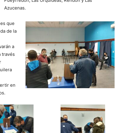
Pueyrredón, Las Orquídeas, Rendón y Las
Azucenas.
nes que
nda de la
varán a
 través
r
uilera
ertir en
os.