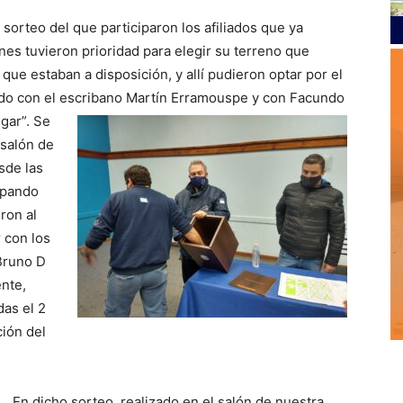
el sorteo del que participaron los afiliados que ya
nes tuvieron prioridad para elegir su terreno que
 que estaban a disposición, y allí pudieron optar por el
do con el escribano Martín Erramouspe y con Facundo
gar”.
Se
 salón de
sde las
cipando
ron al
 con los
Bruno D
nte,
das el 2
ción del
En dicho sorteo, realizado en el salón de nuestra