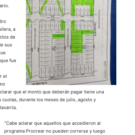
ario.
dro
ilera, a
ectos de
de sus
que
-que fue
r el
omo
 aclarar que el monto que deberán pagar tiene una
s cuotas, durante los meses de julio, agosto y
avarría.
“Cabe aclarar que aquellos que accedieron al
programa Procrear no pueden correrse y luego