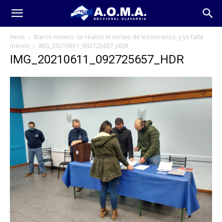
Inicio
Barrio minero: se realizó el sorteo de los terrenos, y ya falta
menos
IMG_20210611_092725657_HDR
IMG_20210611_092725657_HDR