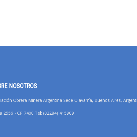
BRE NOSOTROS
iación Obrera Minera Argentina Sede Olavarría, Buenos Aires, Argent
na 2556 - CP 7400 Tel: (02284) 415909