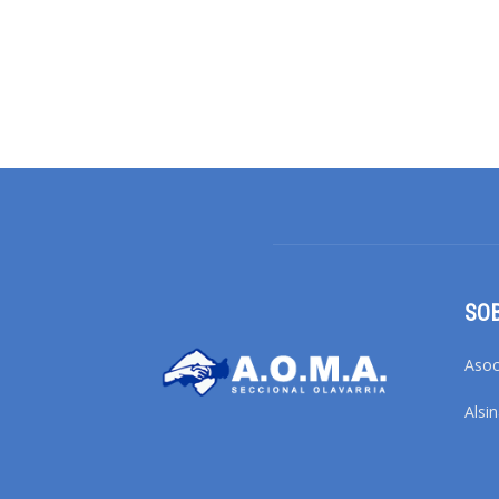
SO
Asoc
Alsi