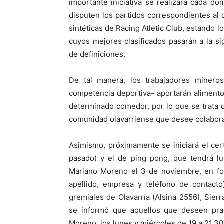
importante iniciativa se realizará cada d
disputen los partidos correspondientes al 
sintéticas de Racing Atletic Club, estando 
cuyos mejores clasificados pasarán a la si
de definiciones.
De tal manera, los trabajadores miner
competencia deportiva- aportarán aliment
determinado comedor, por lo que se trata 
comunidad olavarriense que desee colabora
Asimismo, próximamente se iniciará el cer
pasado) y el de ping pong, que tendrá lu
Mariano Moreno el 3 de noviembre, en for
apellido, empresa y teléfono de contacto
gremiales de Olavarría (Alsina 2556), Sie
se informó que aquellos que deseen prac
Moreno, los lunes y miércoles de 19 a 21.30