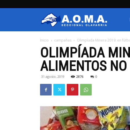
AOMA
Inicio
campañas
Olimpíada Minera 2019: en fútb
Olavarria
OLIMPÍADA MIN
ALIMENTOS NO
31 agosto, 2019
2876
0