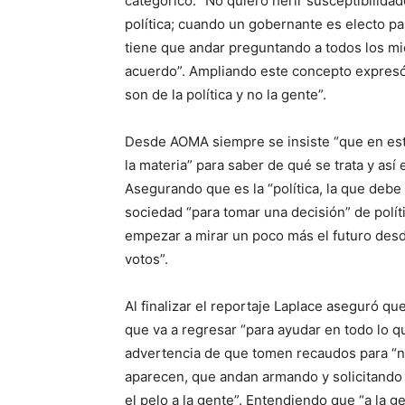
categórico: “No quiero herir susceptibilida
política; cuando un gobernante es electo pa
tiene que andar preguntando a todos los mie
acuerdo”. Ampliando este concepto expresó 
son de la política y no la gente”.
Desde AOMA siempre se insiste “que en est
la materia” para saber de qué se trata y as
Asegurando que es la “política, la que debe
sociedad “para tomar una decisión” de polít
empezar a mirar un poco más el futuro desde
votos”.
Al finalizar el reportaje Laplace aseguró q
que va a regresar “para ayudar en todo lo qu
advertencia de que tomen recaudos para “no
aparecen, que andan armando y solicitando 
el pelo a la gente”. Entendiendo que “a la g