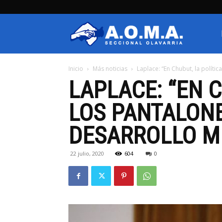
AOMA
Inicio
Más noticias
Laplace: “En Chubut, la políti
Olavarria
LAPLACE: “EN 
LOS PANTALONE
DESARROLLO M
22 julio, 2020
604
0