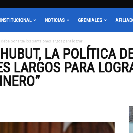
INSTITUCIONAL
NOTICIAS
GREMIALES
AFILIAD
ca debe ponerse los pantalones largos para lograr...
CHUBUT, LA POLÍTICA 
S LARGOS PARA LOGR
INERO”