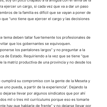
des, soy un poco chapado a la antigua con el tema de la
ra ejercer un cargo, si cada vez que va a dar un paso
mbros de la familia es difícil que se vayan a poner de
que “uno tiene que ejercer el cargo y las decisiones
e tema deben tallar fuertemente los profesionales de
í evitar que los gobernantes se equivoquen.
 ponerse los pantalones largos” y no preguntar a la
ica de Estado. Requiriendo a la vez que se tiene “que
 la matriz productiva de una provincia y no desde los
ue cumplirá su compromiso con la gente de la Meseta y
e uno pueda, a partir de la experiencia”. Dejando la
 dejarse llevar por algunos sindicatos que por ahí
dos mil o tres mil currículums porque eso es tomarle
ente hay que hablarle de frente” y no dejarse llevar por