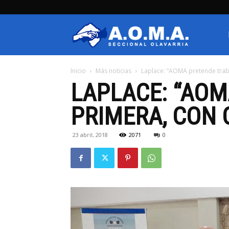
AOMA
Inicio
Más noticias
Laplace: “AOMA pretende trab
Olavarria
LAPLACE: “AO
PRIMERA, CON 
23 abril, 2018
2071
0