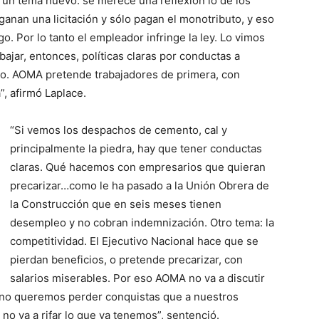
un tema nuevo: se merece una reflexión lo de los
anan una licitación y sólo pagan el monotributo, y eso
 Por lo tanto el empleador infringe la ley. Lo vimos
ajar, entonces, políticas claras por conductas a
uto. AOMA pretende trabajadores de primera, con
”, afirmó Laplace.
“Si vemos los despachos de cemento, cal y
principalmente la piedra, hay que tener conductas
claras. Qué hacemos con empresarios que quieran
precarizar…como le ha pasado a la Unión Obrera de
la Construcción que en seis meses tienen
desempleo y no cobran indemnización. Otro tema: la
competitividad. El Ejecutivo Nacional hace que se
pierdan beneficios, o pretende precarizar, con
salarios miserables. Por eso AOMA no va a discutir
 no queremos perder conquistas que a nuestros
, no va a rifar lo que ya tenemos”, sentenció.