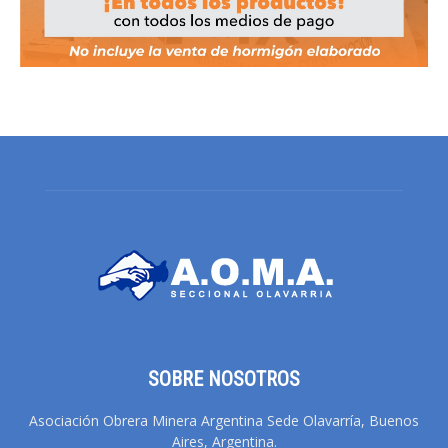
SOBRE NOSOTROS
Asociación Obrera Minera Argentina Sede Olavarría, Buenos
Aires, Argentina.