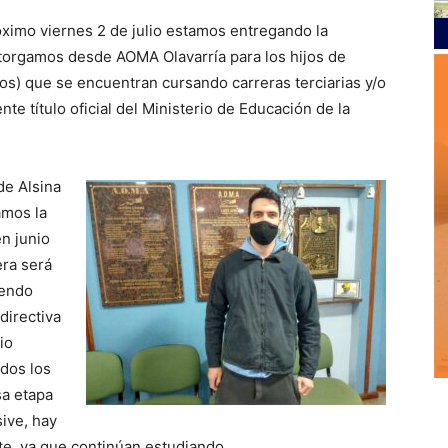
óximo viernes 2 de julio estamos entregando la
torgamos desde AOMA Olavarría para los hijos de
ados) que se encuentran cursando carreras terciarias y/o
te título oficial del Ministerio de Educación de la
de Alsina
amos la
en junio
era será
iendo
directiva
io
odos los
sa etapa
sive, hay
te, ya que continúan estudiando.