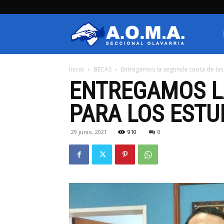
AOMA
Inicio
BECAS
Entregamos la segunda cuota de las
Olavarria
ENTREGAMOS L
PARA LOS ESTU
29 junio, 2021
910
0