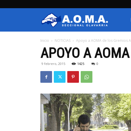
AOMA
Inicio
NOTICIAS
Apoyo a AOMA de los Gremios 
Olavarria
APOYO A AOMA
9 febrero, 2015
1425
0