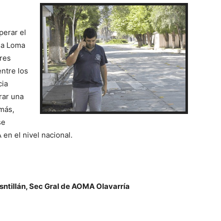
perar el
esa Loma
ores
ntre los
cia
rar una
más,
se
en el nivel nacional.
 Gral de AOMA Olavarría