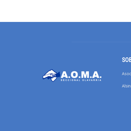
SO
Asoc
Alsi