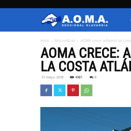
AOMA
Inicio
Más noticias
AOMA crece: adquirió un comple
Olavarria
AOMA CRECE: A
LA COSTA ATLÁ
31 mayo, 2018
4381
0