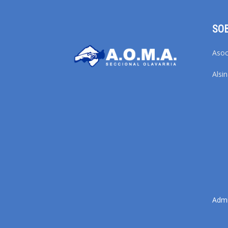
SO
Asoc
Alsi
Adm