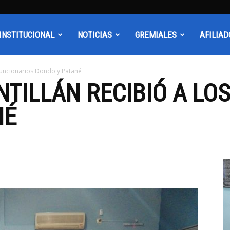
INSTITUCIONAL
NOTICIAS
GREMIALES
AFILIAD
 funcionarios Dondo y Patané
TILLÁN RECIBIÓ A LO
NÉ