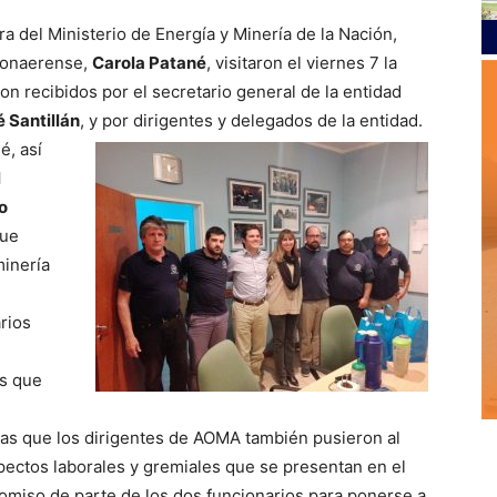
ra del Ministerio de Energía y Minería de la Nación,
 bonaerense,
Carola Patané
, visitaron el viernes 7 la
n recibidos por el secretario general de la entidad
 Santillán
, y por dirigentes y delegados de la entidad.
é, así
l
o
que
minería
rios
os que
as que los dirigentes de AOMA también pusieron al
pectos laborales y gremiales que se presentan en el
romiso de parte de los dos funcionarios para ponerse a