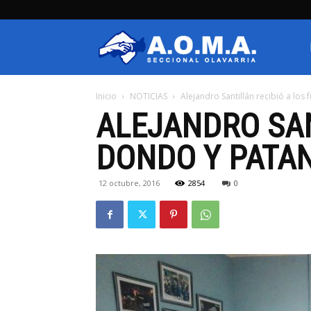
AOMA
Inicio
NOTICIAS
Alejandro Santillán recibió a los
Olavarria
ALEJANDRO SAN
DONDO Y PATA
12 octubre, 2016
2854
0