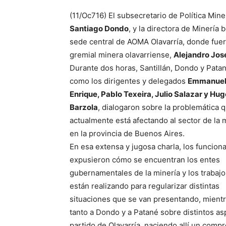
(11/Oc716) El subsecretario de Política Mine
Santiago Dondo
, y la directora de Minería
sede central de AOMA Olavarría, donde fuero
gremial minera olavarriense,
Alejandro José
Durante dos horas, Santillán, Dondo y Patan
como los dirigentes y delegados
Emmanue
Enrique, Pablo Texeira, Julio Salazar y Hug
Barzola
, dialogaron sobre la problemática 
actualmente está afectando al sector de la 
en la provincia de Buenos Aires.
En esa extensa y jugosa charla, los funciona
expusieron cómo se encuentran los entes
gubernamentales de la minería y los trabaj
están realizando para regularizar distintas
situaciones que se van presentando, mientr
tanto a Dondo y a Patané sobre distintos as
partido de Olavarría, naciendo allí un comp