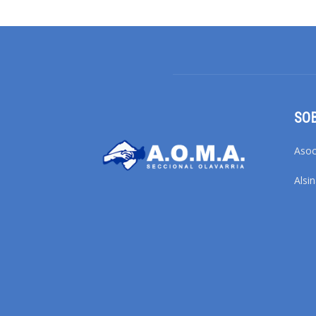
SO
Asoc
Alsi