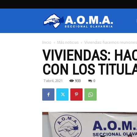
AOMA
Inicio
Más noticias
Viviendas: hacemos reuniones 
Olavarria
VIVIENDAS: HA
CON LOS TITUL
7 abril, 2021
933
0