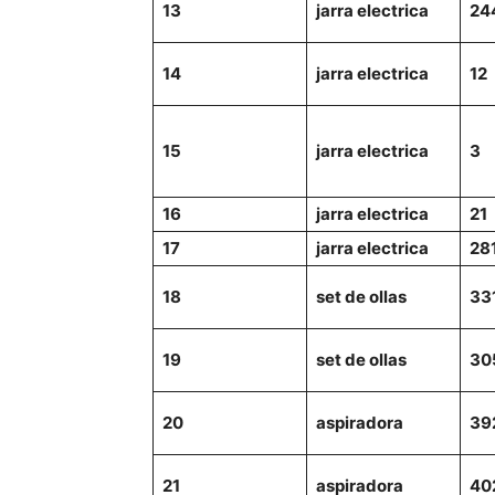
13
jarra electrica
24
14
jarra electrica
12
15
jarra electrica
3
16
jarra electrica
21
17
jarra electrica
28
18
set de ollas
33
19
set de ollas
30
20
aspiradora
39
21
aspiradora
40