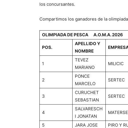
los concursantes.
Compartimos los ganadores de la olimpiada
OLIMPIADA DE PESCA A.O.M.A. 2026
APELLIDO Y
POS.
EMPRES
NOMBRE
TEVEZ
1
MILICIC
MARIANO
PONCE
2
SERTEC
MARCELO
CURUCHET
3
SERTEC
SEBASTIAN
SALVARESCH
4
MATERSE
I JONATAN
5
JARA JOSE
PIRO Y R