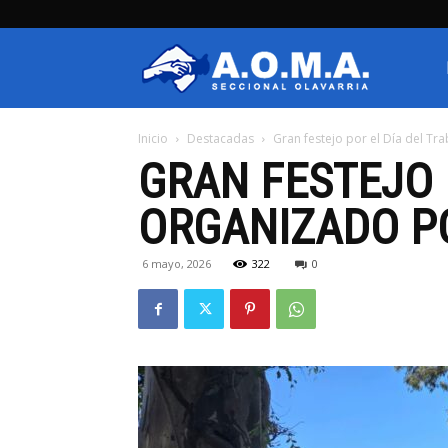
AOMA
Inicio
Destacadas
Gran festejo por el Día del T
Olavarria
GRAN FESTEJO 
ORGANIZADO P
6 mayo, 2026
322
0