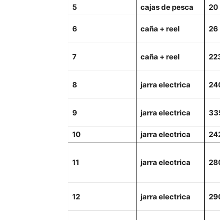
5
cajas de pesca
20
6
caña + reel
26
7
caña + reel
22
8
jarra electrica
24
9
jarra electrica
33
10
jarra electrica
24
11
jarra electrica
28
12
jarra electrica
29