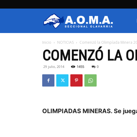
AOMA
Inicio
NOTICIAS
Comenzó la Olimpíada Minera 2
Olavarria
COMENZÓ LA O
29 julio, 2014
1455
0
OLIMPIADAS MINERAS. Se juega