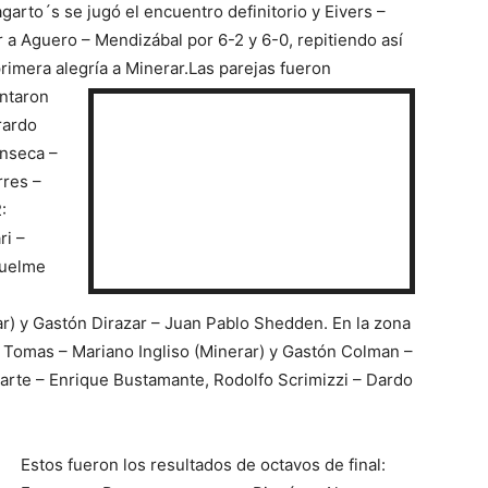
garto´s se jugó el encuentro definitorio y Eivers –
a Aguero – Mendizábal por 6-2 y 6-0, repitiendo así
primera alegría a Minerar.
Las parejas fueron
entaron
rardo
onseca –
rres –
:
ri –
quelme
r) y Gastón Dirazar – Juan Pablo Shedden. En la zona
 Tomas – Mariano Ingliso (Minerar) y Gastón Colman –
arte – Enrique Bustamante, Rodolfo Scrimizzi – Dardo
Estos fueron los resultados de octavos de final: