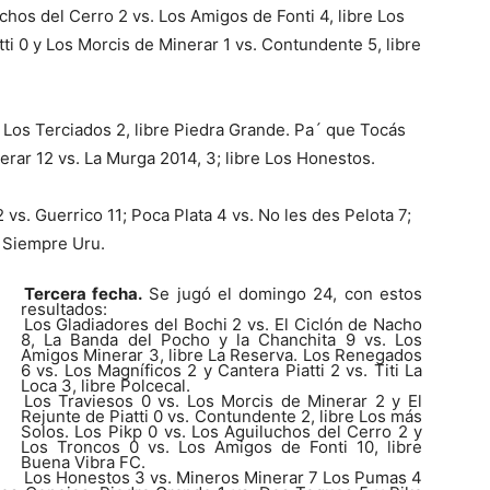
chos del Cerro 2 vs. Los Amigos de Fonti 4, libre Los
tti 0 y Los Morcis de Minerar 1 vs. Contundente 5, libre
. Los Terciados 2, libre Piedra Grande. Pa´ que Tocás
rar 12 vs. La Murga 2014, 3; libre Los Honestos.
 vs. Guerrico 11; Poca Plata 4 vs. No les des Pelota 7;
r Siempre Uru.
Tercera fecha.
Se jugó el domingo 24, con estos
resultados:
Los Gladiadores del Bochi 2 vs. El Ciclón de Nacho
8, La Banda del Pocho y la Chanchita 9 vs. Los
Amigos Minerar 3, libre La Reserva. Los Renegados
6 vs. Los Magníficos 2 y Cantera Piatti 2 vs. Titi La
Loca 3, libre Polcecal.
Los Traviesos 0 vs. Los Morcis de Minerar 2 y El
Rejunte de Piatti 0 vs. Contundente 2, libre Los más
Solos. Los Pikp 0 vs. Los Aguiluchos del Cerro 2 y
Los Troncos 0 vs. Los Amigos de Fonti 10, libre
Buena Vibra FC.
Los Honestos 3 vs. Mineros Minerar 7 Los Pumas 4