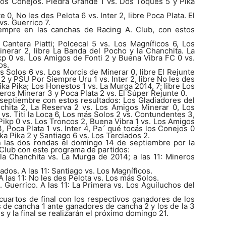
 los Conejos. Piedra Grande 1 vs. Dos Toques 5 y Pika
0, No les des Pelota 6 vs. Inter 2, libre Poca Plata. El
vs. Guerrico 7.
empre en las canchas de Racing A. Club, con estos
 Cantera Piatti; Polcecal 5 vs. Los Magníficos 6, Los
nerar 2, libre La Banda del Pocho y la Chanchita.
La
kp 0 vs. Los Amigos de Fonti 2 y Buena Vibra FC 0 vs.
os.
 Solos 6 vs. Los Morcis de Minerar 0, libre El Rejunte
 2 y PSU Por Siempre Uru 1 vs. Inter 2, libre No les des
ika Pika; Los Honestos 1 vs. La Murga 2014, 7; libre Los
ros Minerar 3 y Poca Plata 2 vs. El Súper Rejunte 0.
septiembre con estos resultados: Los Gladiadores del
chita 2, La Reserva 2 vs. Los Amigos Minerar 0, Los
 vs. Titi la Loca 6, Los más Solos 2 vs. Contundentes 3,
Pikp 0 vs. Los Troncos 2, Buena Vibra 1 vs. Los Amigos
 Poca Plata 1 vs. Inter 4, Pa´ qué tocás los Conejos 0
ka Pika 2 y Santiago 6 vs. Los Terciados 2.
 las dos rondas el domingo 14 de septiembre por la
Club con este programa de partidos:
la Chanchita vs. La Murga de 2014; a las 11: Mineros
iados. A las 11: Santiago vs. Los Magníficos.
A las 11: No les des Pelota vs. Los más Solos.
. Guerrico. A las 11: La Primera vs. Los Aguiluchos del
 cuartos de final con los respectivos ganadores de los
 de cancha 1 ante ganadores de cancha 2 y los de la 3
s y la final se realizarán el próximo domingo 21.