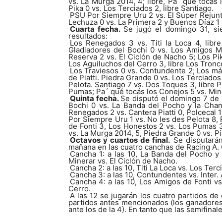
vs. La Murga 2014, 4; libre, Pa´ qué tocás
Pika 0 vs. Los Terciados 2, libre Santiago.
PSU Por Siempre Uru 2 vs. El Súper Rejunte 
Lechuza 0 vs. La Primera 2 y Buenos Díaz 1 
Cuarta fecha.
Se jugó el domingo 31, si
resultados:
Los Renegados 3 vs. Titi la Loca 4, libre
Gladiadores del Bochi 0 vs. Los Amigos Mi
Reserva 2 vs. El Ciclón de Nacho 5; Los Pi
Los Aguiluchos del Cerro 3, libre Los Tronc
Los Traviesos 0 vs. Contundente 2; Los más
de Piatti. Piedra Grande 0 vs. Los Terciados
Pelota.
Santiago 7 vs. Dos Toques 3, libre P
Pumas; Pa´ qué tocás los Conejos 5 vs. Mine
Quinta fecha.
Se disputó el domingo 7 de 
Bochi 0 vs. La Banda del Pocho y la Chan
Renegados 2 vs. Cantera Piatti 0, Polcecal 1
Por Siempre Uru 1 vs. No les des Pelota 8, 
de Fonti 3, Los Honestos 2 vs. Los Pumas 3,
vs. La Murga 2014, 5, Piedra Grande 0 vs. Pi
Octavos y cuartos de final.
Se disputarán
mañana en las cuatro canchas de Racing A. 
Cancha 1: a las 10, La Banda del Pocho y 
Minerar vs. El Ciclón de Nacho.
Cancha 2: a las 10, Titi La Loca vs. Los Terc
Cancha 3: a las 10, Contundentes vs. Inter. 
Cancha 4: a las 10, Los Amigos de Fonti vs
Cerro.
A las 12 se jugarán los cuatro partidos de
partidos antes mencionados (los ganadores
ante los de la 4). En tanto que las s
emifinale