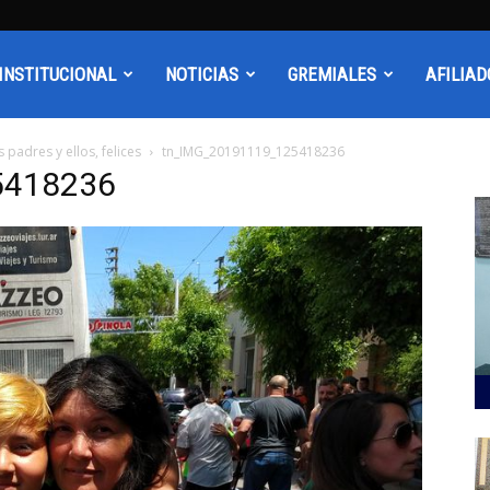
INSTITUCIONAL
NOTICIAS
GREMIALES
AFILIAD
 padres y ellos, felices
tn_IMG_20191119_125418236
5418236