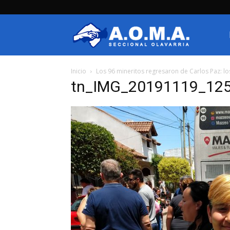
AOMA
Inicio
Los 96 mineritos regresaron de Carlos Paz: los
Olavarria
tn_IMG_20191119_12