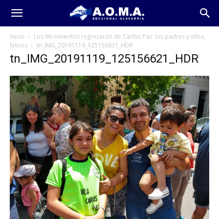
Inicio
Los 96 mineritos regresaron de Carlos Paz: los padres y ellos,
felices
tn_IMG_20191119_125156621_HDR
tn_IMG_20191119_125156621_HDR