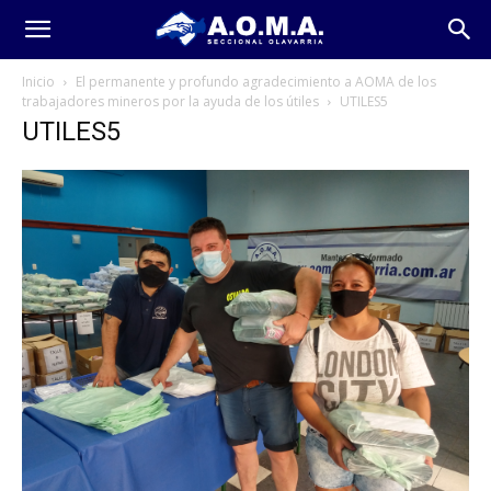
Inicio
El permanente y profundo agradecimiento a AOMA de los
trabajadores mineros por la ayuda de los útiles
UTILES5
UTILES5