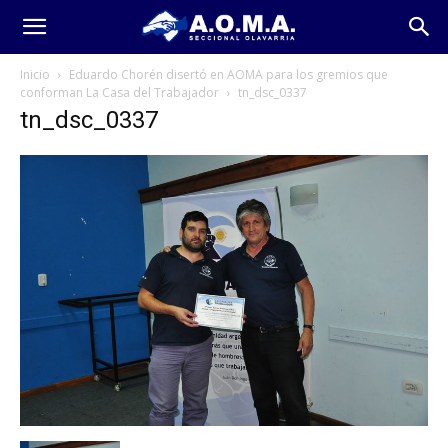
Inicio
Eduardo Chorén disertó en AOMA para los gremios que
conforman La Casa del Trabajador
tn_dsc_0337
tn_dsc_0337