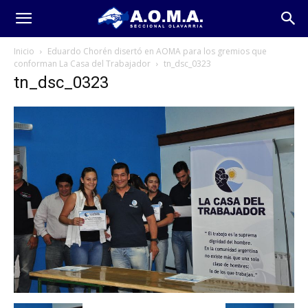
Inicio
Eduardo Chorén disertó en AOMA para los gremios que
conforman La Casa del Trabajador
tn_dsc_0323
tn_dsc_0323