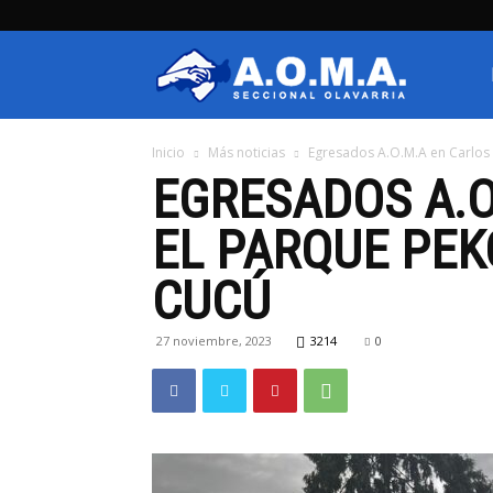
AOMA
Inicio
Más noticias
Egresados A.O.M.A en Carlos P
Olavarria
EGRESADOS A.O
EL PARQUE PEK
CUCÚ
27 noviembre, 2023
3214
0