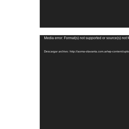
Reproductor
Media error: Format(s) not supported or source(s) not 
de
Descargar archivo: http://aoma-olavarria.com.ar/wp-content/
vídeo