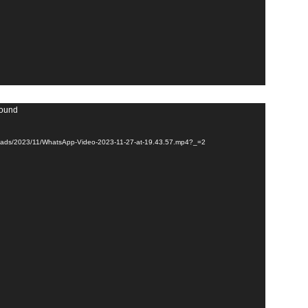
found
uploads/2023/11/WhatsApp-Video-2023-11-27-at-19.43.57.mp4?_=2