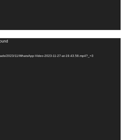
found
uploads/2023/11/WhatsApp-Video-2023-11-27-at-19.43.58.mp4?_=3