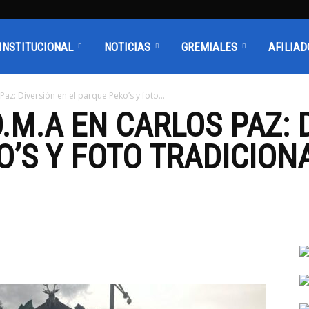
INSTITUCIONAL
NOTICIAS
GREMIALES
AFILIAD
az: Diversión en el parque Peko’s y foto...
.M.A EN CARLOS PAZ: 
O’S Y FOTO TRADICION