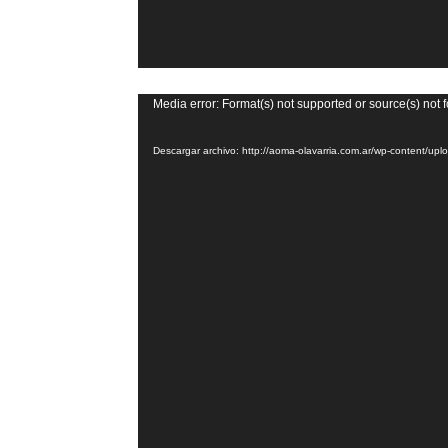
Reproductor
Media error: Format(s) not supported or source(s) not 
de
Descargar archivo: http://aoma-olavarria.com.ar/wp-content/
vídeo