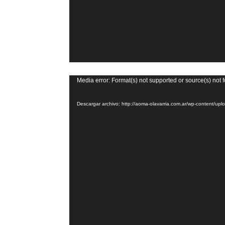
Reproductor
Media error: Format(s) not supported or source(s) not 
de
Descargar archivo: http://aoma-olavarria.com.ar/wp-content/
vídeo