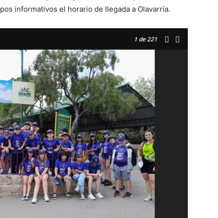
s informativos el horario de llegada a Olavarría.
1
de 221