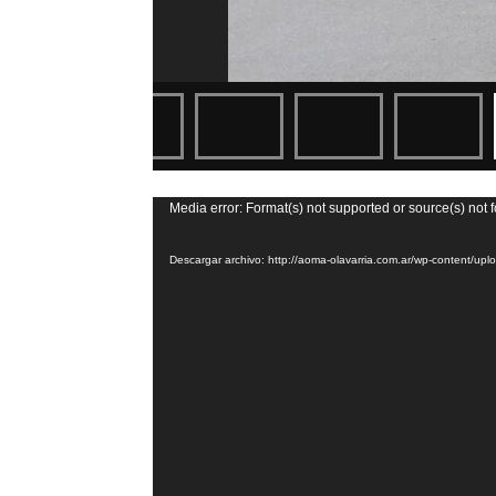
Reproductor
Media error: Format(s) not supported or source(s) not 
de
Descargar archivo: http://aoma-olavarria.com.ar/wp-content/
vídeo